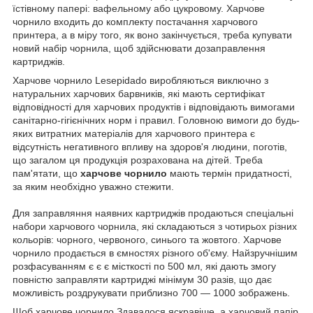
їстівному папері: вафельному або цукровому. Харчове
чорнило входить до комплекту постачання харчового
принтера, а в міру того, як воно закінчується, треба купувати
новий набір чорнила, щоб здійснювати дозаправлення
картриджів.
Харчове чорнило Lesepidado виробляються виключно з
натуральних харчових барвників, які мають сертифікат
відповідності для харчових продуктів і відповідають вимогами
санітарно-гігієнічних норм і правил. Головною вимоги до будь-
яких витратних матеріалів для харчового принтера є
відсутність негативного впливу на здоров'я людини, поготів,
що загалом ця продукція розрахована на дітей. Треба
пам'ятати, що
харчове чорнило
мають термін придатності,
за яким необхідно уважно стежити.
Для заправляння наявних картриджів продаються спеціальні
набори харчового чорнила, які складаються з чотирьох різних
кольорів: чорного, червоного, синього та жовтого. Харчове
чорнило продається в ємностях різного об'єму. Найзручнішим
розфасуванням є є є місткості по 500 мл, які дають змогу
повністю заправляти картриджі мінімум 30 разів, що дає
можливість роздрукувати приблизно 700 — 1000 зображень.
Щоб харчове чорнило Здавалося яскравіше, а харчовий папір