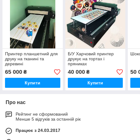
Принтер планшетний для
Б/У Харчовий принтер
Шок
друку на тканині та
друкує на тортах і
деревині
пряниках
65 000
40 000
50 
₴
₴
Купити
Купити
Про нас
Рейтинг не сформований
Менше 5 відгуків за останній рік
Працює з 24.03.2017