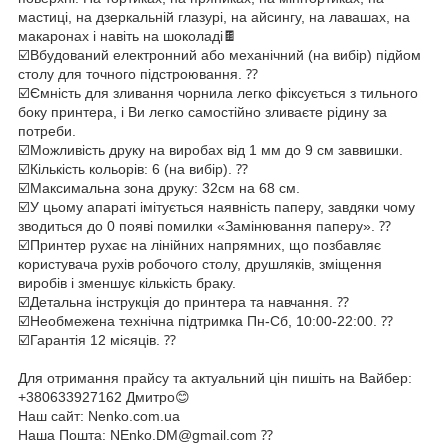
мастиці, на дзеркальній глазурі, на айсингу, на лавашах, на
макаронах і навіть на шоколаді🍫⁣⁣⠀
☑️Вбудований електронний або механічний (на вибір) підйом
столу для точного підстроювання. ⁇ ⠀
☑️Ємність для зливання чорнила легко фіксується з тильного
боку принтера, і Ви легко самостійно зливаєте рідину за
потреби.⠀
☑️Можливість друку на виробах від 1 мм до 9 см заввишки.⠀
☑️Кількість кольорів: 6 (на вибір). ⁇ ⠀
☑️Максимальна зона друку: 32см на 68 см.⠀
☑️У цьому апараті імітується наявність паперу, завдяки чому
зводиться до 0 появі помилки «Замінювання паперу». ⁇ ⠀
☑️Принтер рухає на лінійних напрямних, що позбавляє
користувача рухів робочого столу, друшляків, зміщення
виробів і зменшує кількість браку.⠀
☑️Детальна інструкція до принтера та навчання. ⁇ ⠀
☑️Необмежена технічна підтримка Пн-Сб, 10:00-22:00. ⁇ ⠀
☑️Гарантія 12 місяців. ⁇ ⠀
⁣⁣⠀
Для отримання прайсу та актуальний цін пишіть на Вайбер:
+380633927162 Дмитро😊⁣⁣⠀
Наш сайт: Nenko.com.ua⁣⁣⠀
Наша Пошта: NEnko.DM@gmail.com ⁇