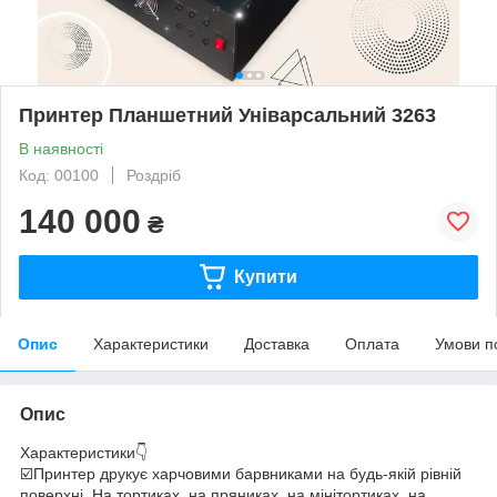
Принтер Планшетний Уніварсальний 3263
В наявності
Код: 00100
Роздріб
140 000
₴
Купити
Опис
Характеристики
Доставка
Оплата
Умови п
Опис
Характеристики👇⁣⁣⠀
☑️Принтер друкує харчовими барвниками на будь-якій рівній
поверхні. На тортиках, на пряниках, на мінітортиках, на