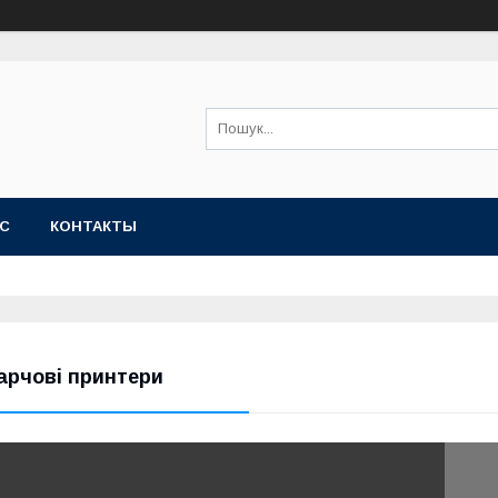
АС
КОНТАКТЫ
арчові принтери