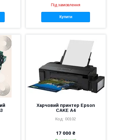
Під замовлення
Купити
ий
Харчовий принтер Epson
63
CAKE А4
00102
17 000 ₴