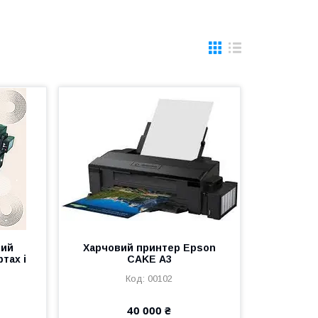
вий
Харчовий принтер Epson
тах і
CAKE А3
00102
40 000 ₴