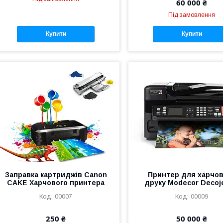
60 000 ₴
Під замовлення
Купити
Купити
Заправка картриджів Canon
Принтер для харчо
CAKE Харчового принтера
друку Modecor Decoj
00007
00009
250 ₴
50 000 ₴