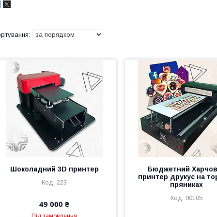
Шоколадний 3D принтер
Бюджетний Харчо
принтер друкує на тор
223
пряниках
00105
49 000 ₴
Під замовлення