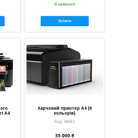
В наявності
Купити
вого
Харчовий принтер А4 (6
et A4
кольорів)
00012
35 000 ₴