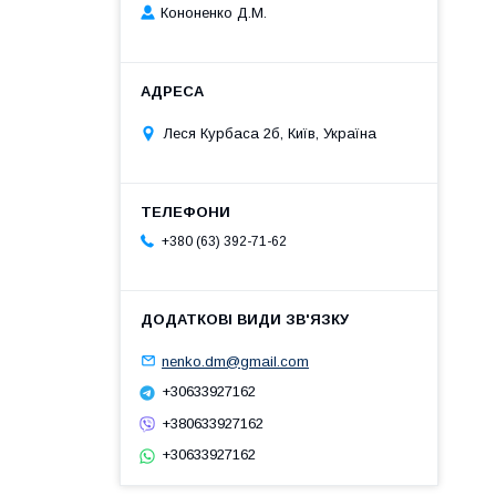
Кононенко Д.М.
Леся Курбаса 2б, Київ, Україна
+380 (63) 392-71-62
nenko.dm@gmail.com
+30633927162
+380633927162
+30633927162