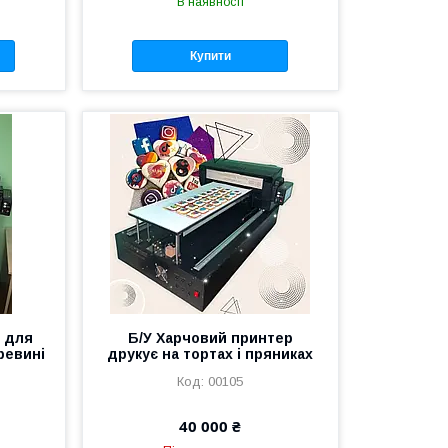
В наявності
Купити
 для
Б/У Харчовий принтер
ревині
друкує на тортах і пряниках
00105
40 000 ₴