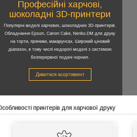
Професійні харчові,
шоколадні 3D-принтери
Популярні моделі харчових, шоколадних 3D-принтерів.
Обладнання Epson, Canon Cake, Nenko.DM для друку
на торти, пряники, макарунсах. Широкий ціновий
діапазон, в тому числі недорогі моделі з системою
безперервної подачі чорнил.
Дивитися асортимент
Особливості принтерів для харчової друку